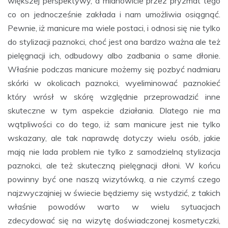
większej perspektywy, a mianowicie przez pryzmat tego
co on jednocześnie zakłada i nam umożliwia osiągnąć.
Pewnie, iż manicure ma wiele postaci, i odnosi się nie tylko
do stylizacji paznokci, choć jest ona bardzo ważna ale też
pielęgnacji ich, odbudowy albo zadbania o same dłonie.
Właśnie podczas manicure możemy się pozbyć nadmiaru
skórki w okolicach paznokci, wyeliminować paznokieć
który wrósł w skórę względnie przeprowadzić inne
skuteczne w tym aspekcie działania. Dlatego nie ma
wątpliwości co do tego, iż sam manicure jest nie tylko
wskazany, ale tak naprawdę dotyczy wielu osób, jakie
mają nie lada problem nie tylko z samodzielną stylizacja
paznokci, ale też skuteczną pielęgnacji dłoni. W końcu
powinny być one naszą wizytówką, a nie czymś czego
najzwyczajniej w świecie będziemy się wstydzić, z takich
właśnie powodów warto w wielu sytuacjach
zdecydować się na wizytę doświadczonej kosmetyczki,